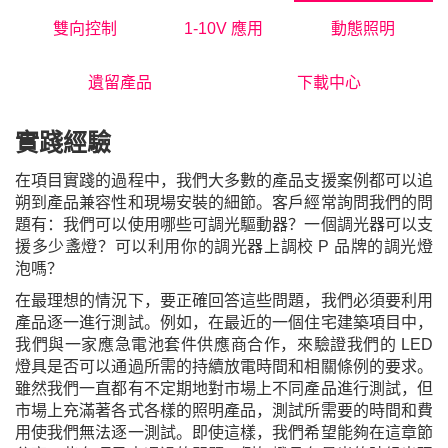
雙向控制
1-10V 應用
動態照明
遺留產品
下載中心
實踐經驗
在項目實踐的過程中，我們大多數的產品支援
案例
都可以追
朔到產品兼容性和現場安裝的細節。客戶經常詢問我們的問
題有：我們可以使用哪些可調光驅動器？一個調光器可以支
援多少盞燈？可以利用你的調光器上調校 P 品牌的調光燈
泡
嗎？
在最理想的情況下，要正確回答這些問題，我們必須要利用
產品逐一進行測試。例如，在最近的一個住宅建築項目中，
我們與一家應急電池套件供應商合作，來驗證我們的 LED
燈具是否可以通過所需的持續放電時間
和
相關條例的要求。
雖然我們一直都有不定期地對市場上不同產品進行測試，但
市場上充滿著各式各樣的照明產品，測試所需要的時間和費
用使我們無法逐一測試。即使這樣，我們希望能夠在這章節