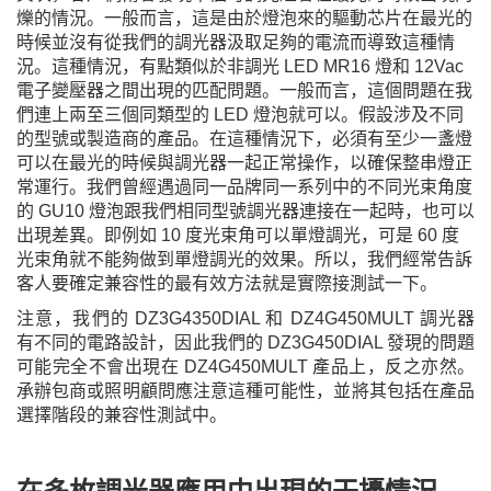
爍的情況。一般而言，這是由於燈泡來的驅動芯片在最光的
時候並沒有從我們的調光器汲取足夠的電流而導致這種情
況。這種情況，有點類似於非調光 LED MR16 燈和 12Vac
電子變壓器之間出現的匹配問題。一般而言，這個問題在我
們連上兩至三個同類型的 LED 燈泡就可以。假設涉及不同
的型號或製造商的產品。在這種情況下，必須有至少一盞燈
可以在最光的時候與調光器一起正常操作，以確保整串燈正
常運行。我們曾經遇過同一品牌同一系列中的不同光束角度
的 GU10 燈泡跟我們相同型號調光器連接在一起時，也可以
出現差異。即例如 10 度光束角可以單燈
調光
，可是 60 度
光束角就不能夠做到單燈調光的效果。所以
，
我們經常告訴
客人要確定兼容性的最有效方法就是實際接測試一下。
注意，我們的 DZ3G4350DIAL 和 DZ4G450MULT 調光器
有不同的電路設計，因此我們的 DZ3G450DIAL 發現的問題
可能完全不會出現在 DZ4G450MULT 產品上，反之亦然。
承
辦
包商或照明顧問應注意這種可能性，並將其包括在產品
選擇階段的兼容性測試中。