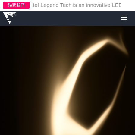
ur new website!
Legend Tech is an innovative LED light
聯繫我們
Toggl
navig