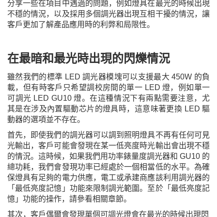
分享一些在項目中遇過的問題，例如燈具在最光的時候出現
不穩的情況，以及採用多個調光器出現互相干擾的情況
，
讓
客戶更加了解產品應用時的利弊和局限性。
在最暗和最光時出現的閃爍情況
雖然我們的標準 LED 調光器模塊可以支援最大 450W 的負
載，但有時客戶只希望調校房間的單一 LED 燈，例如單一
可調光 LED GU10 燈。在這種情況下有兩點需要注意，尤
其是在涉及內置驅動芯片的燈具時，這意味著更換 LED 驅
動器的選項並不存在。
首先，即使我們的調光器可以調到照明燈具不再有任何可見
光輸出，客戶可能會發現在某一低亮度時光輸出會出現不穩
的情況。這時候，如果我們用功率錶量度調光器和 GU10 的
總功耗，我們會發現功率已經處於一個相當低的水平。為確
保燈具有足夠的電力供應，電工或承建商應該利用調光器的
「
最低亮度記憶
」
功能來限制調光範圍。至於
「
最低亮度記
憶
」
功能的操作，請參看相關章節。
其次，客戶偶爾會發現單個可調光燈會在最光的時候出現閃