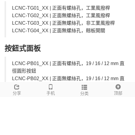
LCNC-TG01_XX |
正面有螺絲孔，工業風撥桿
LCNC-TG02_XX |
正面無螺絲孔，工業風撥桿
LCNC-TG03_XX |
正面無螺絲孔，非工業風撥桿
LCNC-TG04_XX |
正面無螺絲孔，翹板開關
按鈕式面板
LCNC-PB01_XX |
正面有螺絲孔，
19 / 16 / 12 mm
直
徑圓形按鈕
LCNC-PB02_XX |
正面無螺絲孔，
19 / 16 / 12 mm
直
徑圓形按鈕
分享
手机
顶部
LCNC-PB03_XX |
正面無螺絲孔，翹板開關
分类
至於適用於
DZ1G300TUNE
可調白光控制器的鋁合金面
板，客戶則可以參照我們的
LED 調光燈掣系列
。