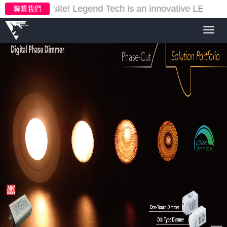
our new website!
Legend Tech is an innovative LED ligh
聯繫我們
Toggl
navig