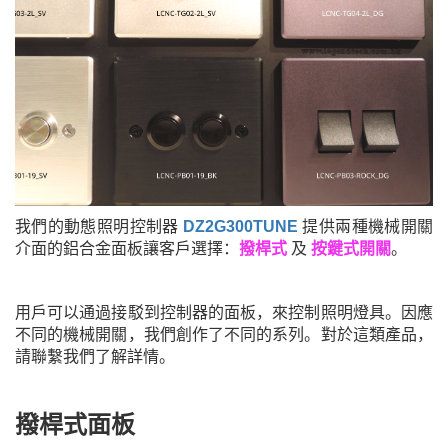
我們的動態照明控制器
DZ2G300TUNE
提供兩種機械開關
介面的鋁合金面板讓客戶選擇：
撥桿式
及
按鍵式
開關
。
用戶可以通過接駁到控制器的面板，來控制照明燈具。因應
不同的機械開關，我們創作了不同的系列。對於這類產品，
請聯繫我們了解詳情。
撥桿式面板