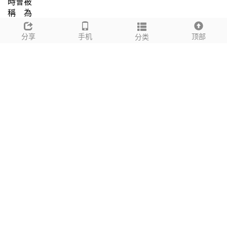
時會被
稱為
晝夜
「
規律照
分享
手机
顶部
分类
明
」
（Circadian Lighting）或
可調白光照明
（Tunable
「
」
White Lighting），一般需要特別控制設備和 LED 驅動器
（Cool White+/-，Warm White+/- 三或四線輸出）。
這些燈
具跟一般 LED 燈不一樣，燈具內有兩串不同色溫的 LED 燈
串來產生混色的效果。
我們的
專屬方案
通過我們的控制器把亮度和色溫的控制完
全分開。所以，我們的方案同樣可以利用
單通道調光 LED
驅動器
（只有 LED+/- 兩線輸出）
來達到動態照明的效果
。
此外，我們亦開發了不同的
可調白光燈具
（例如：可調白