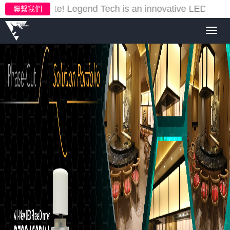
r new website!
Legend Tech is an innovative LED lighti
聯繫我們
Toggl
navig