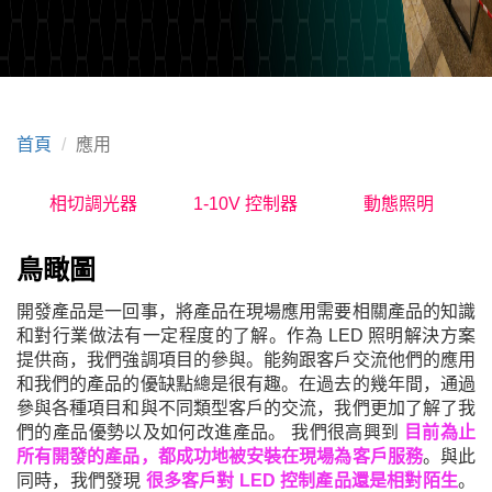
首頁
應用
相切調光器
1-10V 控制器
動態照明
鳥瞰圖
開發產品是一回事，將產品在現場應用需要相關產品的知識
和對行業做法有一定程度的了解
。
作為 LED 照明解決方案
提供商，我們強調項目的參與。能夠跟客戶交流他們的應用
和我們的產品的優缺點總是很有趣。
在過去的幾年間，通過
參與各種項目和與不同類型客戶的交流，我們更加了解了我
們的產品優勢以及如何改進產品。 我們很高興到
目前為止
所有開發的產品，都
成功地
被安裝在現場為客戶服務
。
與此
同時，我們發現
很多客戶對 LED 控制產品還是相對陌生
。