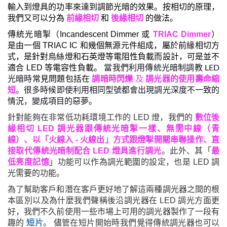
輸入到燈具的功率來達到調節光暗的效果。按相切的原理，
我們又可以分為
前緣相切
和
後緣相切
的做法。
傳統光暗掣（Incandescent Dimmer 或
TRIAC Dimmer
）
是由一個 TRIAC IC 和幾個無源元件組成，屬於前緣相切方
式，是針對烏絲燈和石英燈等電阻性負載而設計，可是並不
適合 LED 等電容性負載。
當我們利用傳統光暗制調教 LED
常見問題包括在
調暗時閃爍
及
調光器的使用壽命縮
光暗時
短
。
很
多時候即使利用相同型號都會出現調光深度不一致的
情況
，
變成項目的惡夢
。
針對能夠在非常低功耗環境工作的 LED 燈，我們的
數位後
緣相切 LED 調光器跟傳統光暗掣一樣、無需中線（青
線）、以「
火線入 - 火線出
」方式跟燈掣開關串聯操作、直
接取代傳統光暗制配合 LED 燈具進行調光
。此外、其「
最
低亮度記憶
」
功能
可以作為調光範圍的設定，也是 LED 調
光需要的功能。
為了幫助客戶和潛在客戶更好地了解這兩種調光器之間的根
本區別以及為什麼我們聲稱後沿調光器在 LED 調光方面更
好，我們不久前使用一些市場上可用的調光器製作了一段有
趣的
短片
。 儘管在短片開始時我們覺得傳統調光器也可以