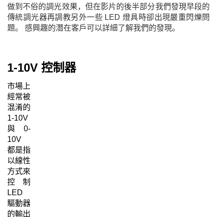
做到不俗的調光效果，但在影片的後半部分我們發現早段的
傳統調光器再調教另外一些 LED 燈具時卻出現嚴重閃爍問
題。 感興趣的潛在客戶可以詳細了解我們的發現。
1-10V 控制器
市場上
經常被
混淆的
1-10V
與 0-
10V
都是指
以線性
方式來
控制
LED
驅動器
的輸出