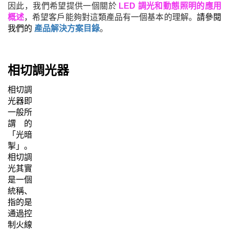
因此，我們希望提供一個關於
LED 調光和動態照明的
應用
概述
，希望客戶能夠對這類產品有一個基本的理解。
請參閱
我們的
產品解決方案目錄
。
相切調光器
相切調
光
器
即
一般所
謂的
「光暗
掣」。
相切調
光其實
是一個
統稱、
指的是
通過控
制火線