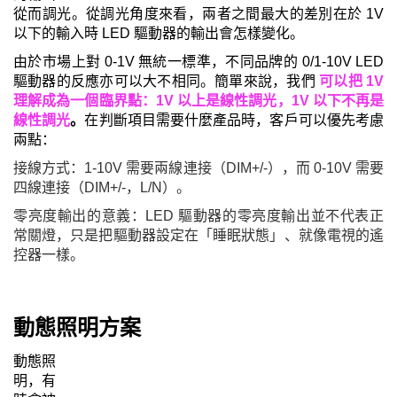
從而調光。從調光角度來看，兩者之間最大的差別在於 1V
以下的輸入時 LED 驅動器的輸出會怎樣變化。
由於市場上對 0-1V 無統一標準，不同品牌的 0/1-10V LED
驅動器的反應亦可以大不相同。
簡單來說，我們
可以把 1V
理解成為一個臨界點
：1V 以上是線性調光，1V 以下不再是
線性調光
。
在判斷項目需要什麼產品時，客戶可以優先考慮
兩點：
接線方式：1-10V 需要兩線連接（DIM+/-），而 0-10V 需要
四線連接（DIM+/-，L/N）。
零亮度輸出的意義：LED 驅動器的零亮度輸出並不代表正
常關燈，只是把驅動器設定在「睡眠狀態」、就像電視的遙
控器一樣。
動態照明方案
動態照
明，有