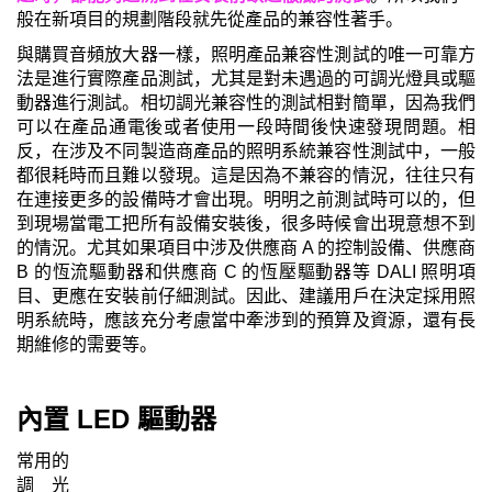
般在新項目的規劃階段就先從產品的兼容性著手。
與購買音頻放大器一樣，照明產品兼容性測試的唯一可靠方
法是進行實際產品測試，尤其是對未遇過的可調光燈具或驅
動器進行測試。相切調光兼容性的測試相對簡單，因為我們
可以在產品通電後或者使用一段時間後快速發現問題。相
反，在涉及不同製造商產品的照明系統兼容性測試中，一般
都很耗時而且難以發現。這是因為不兼容的情況，往往只有
在連接更多的設備時才會出現。明明之前測試時可以的，但
到現場當電工把所有設備安裝後，很多時候會出現意想不到
的情況。尤其如果項目中涉及供應商 A 的控制設備、供應商
B 的恆流驅動器和供應商 C 的恆壓驅動器等 DALI 照明項
目、更應在安裝前仔細測試。
因此、建議用戶在決定採用照
明系統時，應該充分考慮當中牽涉到的預算及資源，還有長
期維修的需要等。
內
置
LED 驅動器
常用的
調光