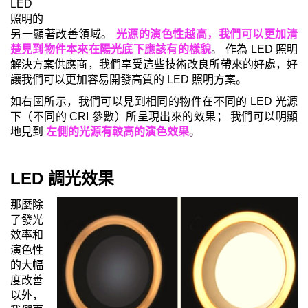
LED
照明的
另一顯著改善領域。
光源的演色性越高，我們可以更加清
楚見到物件本來在陽光底下應該有的樣貌
。
作為 LED 照明
解決方案供應商，我們享受這些技術改良所帶來的好處，好
讓我們可以更加容易開發高質的 LED 照明方案。
如
右
圖所示，我們可以見到相同的物件在不同的 LED 光源
下（不同的 CRI 參數）所呈現出來的效果； 我們可以明顯
地見到
左側的光源有較高的演色效果
。
LED 調光效果
那麼除
了發光
效率和
演色性
的大幅
度改善
以外，