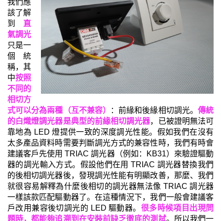
我們應
該了解
到
直
氣調光
只
是一
個統
稱，其
中
按照
不同的
相切方
式可以分為兩種（互不兼容）
：前緣和後緣相切調光。
傳統
的白熾燈調光器是典型的前緣相切調光器
，已被證明無法可
靠地為 LED 燈提供一致的深度調光性能。假如我們
在沒有
太多產品資料時
需要判斷調光方式的兼容性時，我們有時會
建議客戶先使用 TRIAC 調光器（例如：KB31）來驗證驅動
器的調光輸入方式。假設他們在用 TRIAC 調光器替換我們
的後相切調光器後，發現調光性能有明顯改善，那麼、我們
就很容易解釋為什麼後相切的調光器無法像 TRIAC 調光器
一樣該款匹配驅動器了。在這種情況下，我們一般會建議客
戶改用兼容後切調光的 LED 驅動器。
很多時候項目出現問
題時，都能夠追溯到在安裝前缺乏徹底的測試
。所以我們一