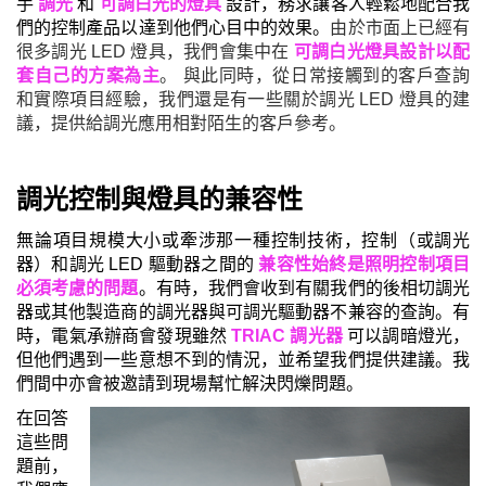
手
調光
和
可調白光的燈具
設計，務求讓客人輕鬆地配合我
們的控制產品
以
達到他們心目中的效果。
由於市面上已經有
很多調光 LED 燈具，我們會集中在
可調白光燈具設計
以配
套自己的方案為主
。 與此同時，從日常接觸到的客戶查詢
和
實際項目經驗，我們還是有一些關於調光 LED 燈具的建
議
，
提供給調光應用相對陌生的客戶參考。
調光
控制
與
燈具
的
兼容性
無論項目規模大小或牽涉那一種控制技術，控制（或調光
器）和調光 LED 驅動器之間的
兼容性始終是照明控制項目
必須考慮的問題
。有時，我們會收到有關我們的後相切調光
器或其他製造商的調光器與可調光驅動器不兼容的查詢。有
時，電氣承辦商會發現雖然
TRIAC 調光器
可以調暗燈光，
但他們遇到一些意想不到的情況，並希望我們提供建議。我
們間中亦會被邀請到現場幫忙解決閃爍問題。
在回答
這些問
題前，