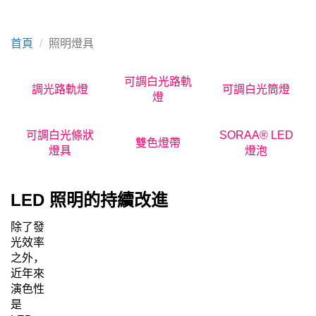
首頁
照明燈具
可調白光路軌
調光路軌燈
可調白光筒燈
燈
可調白光條狀
SORAA® LED
雙色燈帶
燈具
燈泡
LED 照明的持續改進
除了發
光效率
之外，
近年來
演色性
是