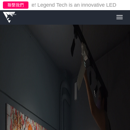
r new website!
Legend Tech is an innovative LED lighti
聯繫我們
Toggl
navig