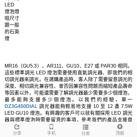
LED
燈泡燈
咀尺寸
跟一般
的石英
燈
MR16（GU5.3）、AR111、GU10、E27 或 PAR30 相同。
這些標準調光 LED 燈泡需要使用直氣調光器、即我們的相
切調光器來調光。在選購產品時，客人除了需要留意調光的
深度、相切調光兼容性、會否因兼容性問題而縮短產品壽命
等因素以外，可能還需要了解調光器最少需要多少個燈泡，
最多能夠支援多少個燈泡。以我們的經驗，單一
DZ3G450DIAL
調光器能夠輕易地支援 10 至 12 盞 7.5W
LED GU10 燈泡。有興趣的客戶可以就有關採用 LED 調光
器與標準燈泡時需要留意的事項，參考我們的產品支援章
節。
分享
手机
顶部
分类
如果項目中需要用到一些未曾遇過的品牌時，我們還是建議