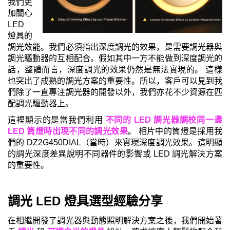
我們更
加關心
LED
燈具的
調光效能。我們必須指出深度調光的效果，是需要調光器與
調光驅動器的互相配合。假如其中一方不能做到深度調光的
話，整體而言，深度調光的效果仍然是無法實現的。 這樣
也突出了成熟的調光方案的重要性。所以，客戶可以見到我
們除了一直專注調光器的開發以外，我們亦花不少資源在匹
配調光驅動器上。
這裡顯示的是當我們利用
不同的 LED 調光器調校同一盞
LED 筒燈時出現不同的調光效果
。 相片中的筒燈是採用我
們的 DZ2G450DIAL（當時）來實現深度調光效果。這明顯
的調光深度差異說明不同器件的影響或 LED 調光解決方案
的重要性。
調光 LED 燈具選型經驗分享
在相繼開發了調光器與動態照明解決方案之後，我們開始著