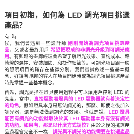
項目初期，如何為 LED 調光項目挑選
產品？
有時
候，我們會遇到一些設計師
剛剛開始為調光項目挑選產
品
，
又或者最終用戶
希望把現成的非調光升級到可調光應
用
。有興趣的畫廊經理會希望了解燈光效果
、
查詢成本、路
軌燈的選擇、安裝細節、和操作細節等。可調光項目跟一般
的照明項目的確存在些微分別，我們嘗試敘述一些基本概
念，好讓有興趣的客人在項目開始時或為調光項目挑選產品
時先掌握一些基本概念。
首先，調光是指在燈具使用過程中可以讓用戶控制 LED 的
亮度。當中，
直接驅動着燈具的 LED 驅動器就有着決定性
的角色
。
假如燈具本身是無法調光的，那麼、即
之後加入
使
調光器，還是無法做到調光的效果。
也就是說，
LED 燈具
能否有調光的功能就取決於其 LED 驅動器本身有沒有調光
的功能
。
如果有，那是以什麼方式調校
？
由於之後的挑選產
品過程會完全不一樣，
調光與不調光的功能需要在挑選產品