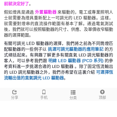
前就決定好了
。
假如燈具是通過
外置驅動器
來驅動的，電工或專業照明人
士就需要為燈具重新配上一可調光的 LED 驅動器。這樣，
就需要對燈串的直流操作範圍有基本了解。通過電氣測試
後，我們就可以按照驅動器的尺寸、供應、及單價收窄驅動
器的選擇範圍。
有關可調光 LED 驅動器的選擇，我們將之前為不同筒燈匹
配驅動器的一些例子以
的方
挑選可調光驅動器的應用筆記
式總括起來。
有興趣了解更多有關直氣 LED 調光驅動器的
，
明緯 LED 驅動器 (PCD 系列)
客人
可以參考我們跟
的參
。
考
資料進一步挑選合適的 LED 驅動器
除了固定恆流輸出
，
的 LED 調光驅動器之外
我們亦希望在這裏介紹
可選擇恆
。
流輸出值的直氣調光 LED 驅動器
產品
兼容性
分享
手机
顶部
分类
另外值得一提的，市面上有很多不同品牌的 LED 驅動器。
他們的調光功能亦可以相差甚遠。在選購調光驅動器時，客