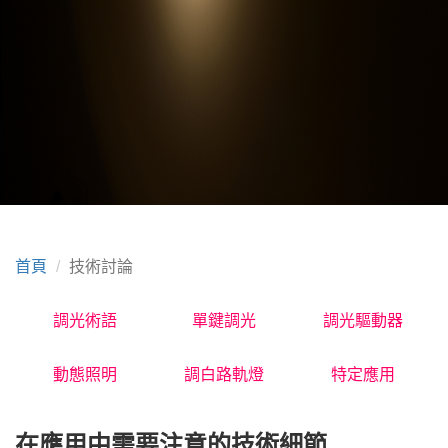
首頁
技術討論
調光術語
單鍵調光
調光驅動器
動態照明
調白路軌燈
特定應用
在應用中需要注意的技術細節