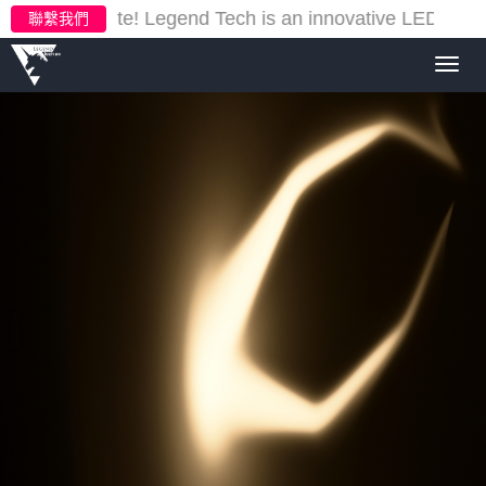
ur new website!
Legend Tech is an innovative LED light
聯繫我們
Toggl
navig