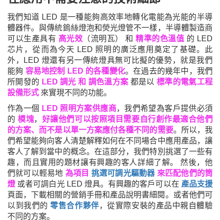
我們知道
LED 是一種能夠高效率地
轉化
電能為光能的半導
體器件。與傳統鎢絲燈泡和熒光燈管不一樣，半導體製造商
可以生產具有
高光效
（流明瓦）
和
精準的色溫值
的 LED
芯片，
從而為今天 LED 照明的廣泛應用奠定了基礎。
此
外，LED 燈還有另一傳統燈具無可比擬的優勢，就是我們
能夠
容易地控制 LED 的各種變化
。在過去的幾年中，我們
所開發的
LED 調光 和
調
色溫
方案
都是以
標準的電氣
工程
設備形式
來實現不同的功能。
作為一個
LED 照明方案供應商
，我們希望為客戶提供必須
的
模塊
，
好讓他們可以按照項目需要自行創作最適合他們
的方案、而不是以單一方案應付各種不同的需要
。所以，我
們希望能夠向客人清楚解釋如何在不同場合中應用產品，讓
客人了解到當中的概念。
在這部分，我們特別挑選了一些有
趣，而且實用的題材讓有興趣的客人詳細了解。 然後，他
們就可以輕易地
為項目
挑選可調光驅動器
來匹配他們的筒
燈
或者可調白光 LED 燈具。有興趣的客戶可以
在
產品支援
頁面，
下載相關的營銷手冊和產品說明書細閱。或者他們可
以到我們的
零售合作夥伴
，從實際安裝的產品中親自體驗
不同的方案。