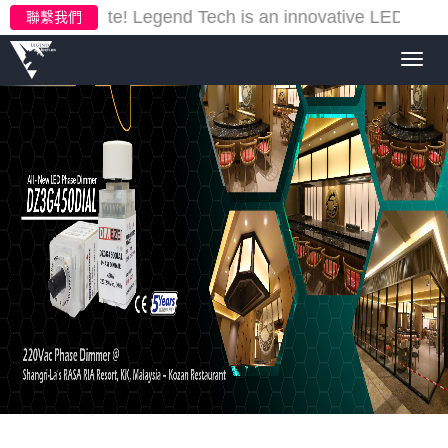
ur new website!
Legend Tech is an innovative LED light
聯繫我們
Toggl
navig