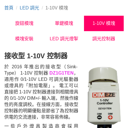
首頁
LED 調光
1-10V 模塊
旋鈕模塊
單鍵模塊
1-10V 模塊
模塊安裝
LED 調光燈掣
調光控制器
接收型
1-10V 控制器
於 2016
年推出的接收型
（Sink-
Type）
1-10V
控制器
DZ1G1TEN
，
適用作
0/1-10V LED
可調光驅動器
或燈具的「附加電壓」。 電工可以
直接把
1-10V
控制器連接到相關燈具
的
0/1-10V DIM+/-
輸入端，然後作線
性的亮度調校。
在接線方面，接收型
控制器的明顯優點是節省了為控制器
供電的交流連接，非常容易佈線。
一些戶外燈具製造商會採用