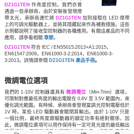
DZ1G1TEN
作亮度控制。我們亦曾
遇過一些承辦商，由於安裝後發現燈
帶太光，承辦商連忙將
DZ1G1TEN
加到接駁在 LED 燈帶
上的可調光驅動器上，並將其隱藏起來作為補救措施。這些
示例都說明了接收型控制器的各種應用。
有關這產品的不同
應用
，
請參看相關
章節
。
DZ1G1TEN
符合 IEC / EN55015:2013+A1:2015，
EN61547:2009，EN61000-3-2:2014，EN61000-3-
3:2013。
詳情
請參閱
DZ1G1TEN
產品手冊
。
微調電位選項
我們的 1-10V
控制器還具有
微調電位
（
Min-Trim
）選項，
可限制對應最低亮度的輸出電壓在
0.8V
至
3.5V
範圍內，來
優化調光範圍。
有時候、承辦商會發現當調光控制電壓低於
1V
時，某些
LED
驅動器會關閉其輸出。
由於
1-10V
只是
一個比例，最終亮度跟驅動器的額定功率有絕對關係，因
此，微調電位選項可以用作保持有一定可見光度的最低輸出
電壓調校。有關微調電位選項的詳細信息，請參見
產品支