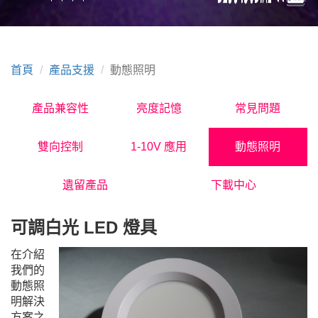
首頁
產品支援
動態照明
產品兼容性
亮度記憶
常見問題
雙向控制
1-10V 應用
動態照明
遺留產品
下載中心
可調白光 LED 燈具
在介紹
我們的
動態照
明解決
方案之