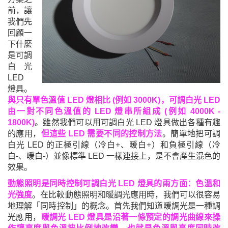
前，
讓
我們先
回顧一
下什麼
是可調
白光
LED
燈具
。
與只有單色溫值 LED 燈相比 (例如 3000K)，可調白光 LED
由一對不同色溫值的 LED 燈串所組成 (
例如 4000K -
1800K
)
。雖然我們可以用可調白光 LED 燈具做出各種有趣
的應用，
但這些 LED 需要不同的控制方法
。簡單地把可調
白光 LED 的正極引線（冷白+、暖白+）和負極引線（冷
白-、暖白-）並像標準 LED 一樣連接上
，
是不會產生混色的
效果。
動態照明是同時控制可調白光 LED 燈具的兩方面：色溫和
光強度
。在比較動態照明和暖調光應用時，我們可以很容易
地理解
「
同時控制
」的概念
。首先我們知道暖調光是一種調
光應用，
暖調光 LED 燈具是沿著一條預定的調光曲線來操