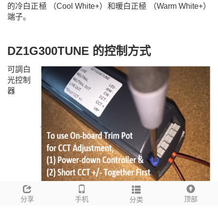
的冷白正極 （Cool White+）和暖白正極 （Warm White+）
端子。
DZ1G300TUNE 的控制
方式
可調白
光控制
器
DZ1G300TUNE
可通過
板載 VR
或
外部 0/1-10V 控制信號
分享
手机
顶部
分类
調校可調白光 LED 燈具的色溫。
要使用板載 VR，必須關