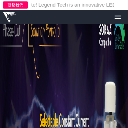
ur new website!
Legend Tech is an innovative LED lighti
聯繫我們
Toggl
navig