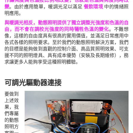
作讓亮度與色溫
按比例
地改變，也就是色溫與亮度同時改
變
。由於應用簡單，暖調光足以滿足
餐飲環境
中的情緒照
明應用。
與暖調光相反，動態照明提供了獨立調整光強度和色溫的自
由，而不會
在
調校光強度的同時犧牲色溫的變化
。不難想
像，這樣的自由度具有很高的實用價值，並滿足日常應用中
各式各樣的照明要求。至於我們的動態照明解決方案，我們
的目標是能夠做到直觀的控制介面、高品質照明效果、可支
援不同的照明燈具、
具有
成本優勢（安裝及長期維修），務
求讓更多人能夠享受這種照明體驗。
可調光驅動器連接
要做到
上述效
果
，
我
們專屬
的動態
照明方