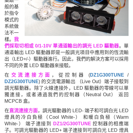
案跟一
般的基
於指令
模式的
系統做
法不一
樣。
我
們採取切相或 0/1-10V 單通道輸出的調光 LED 驅動器
。單
通道輸出 LED 驅動器即是一般調光項目中應用到的恆流輸
出（LED+/-）驅動器進行。因此，我們的解決方案可以採用
不同的外置 LED 驅動器來接駁。
在
交流連接方面
，從控制器 (
DZ1G300TUNE
/
DZ2G300TUNE
) 的交流電源輸出 （Live Out）端子接駁到
調光驅動器。除了火線連接外，LED 驅動器的零線可以單
獨連接，或者通過我們的控制器（Neutral Out） 返回
MCPCB 盒。
在
直流連接方面
，調光驅動器的 LED- 端子和可調白光 LED
燈具的冷白負極（Cool White-） 和暖白負極（Warm
White-） 端子連接到
DZ1/2G300TUNE
控制器的相應端
子。可調光驅動器的 LED+ 端子連接到可調白光 LED 燈具