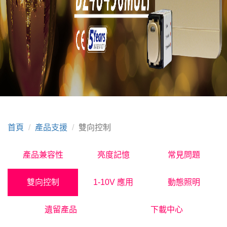
首頁
產品支援
雙向控制
產品兼容性
亮度記憶
常見問題
雙向控制
1-10V 應用
動態照明
遺留產品
下載中心