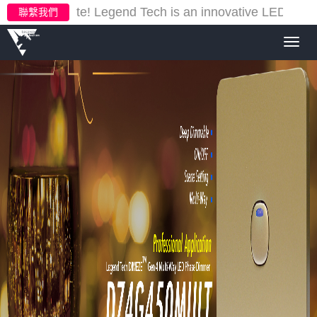
ur new website!
Legend Tech is an innovative LED light
聯繫我們
Toggl
navig