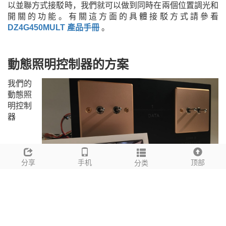
以並聯方式接駁時，我們就可以做到同時在兩個位置調光和
開關的功能。有關這方面的具體接駁方式請參看
DZ4G450MULT
產品手冊
。
動態照明控制器的方案
我們的
動態照
明控制
器
分享
手机
顶部
分类
DZ2G300TUNE
代表另一類照明控制連接，也可以在多個
位置上進行調校。由於面板與控制器是分開的，我們可以將
在不同位置上的瞬時開關面板並聯起來，然後接上控制器的
輸入端子。