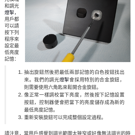
和調光
燈掣
，
用戶都
可以請
按下列
程序來
設定最
低亮度
記憶：
抽出旋鈕然後把最低兩部記憶的白色按鈕找出
來。我們的調光
燈掣
會採用特別的合金旋鈕，
則需要使用六角匙來鬆開合金旋鈕。
像正常一樣調校當下亮度，然後按下記憶設置
按鈕，控制器便會把當下的亮度儲存成為新的
最低亮度記憶。
重新安裝旋鈕可以完成整個設定過程。
請注意，當用戶感覺到調光範圍太狹窄或好像無法調光的時