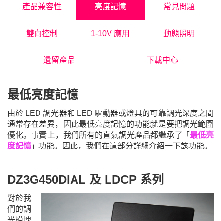
產品兼容性
亮度記憶
常見問題
雙向控制
1-10V 應用
動態照明
遺留產品
下載中心
最低亮度記憶
由於 LED 調光器和 LED 驅動器或燈具的可靠調光深度之間
通常存在差異，因此最低亮度記憶的功能就是要把調光範圍
優化。
事實上，我們所有的直氣調光產品都繼承了
最低亮
「
度記憶
功能。因此，我們在這部分詳細介紹一下該功能。
」
DZ3G450DIAL
及
LDCP
系列
對於我
們的調
光模塊