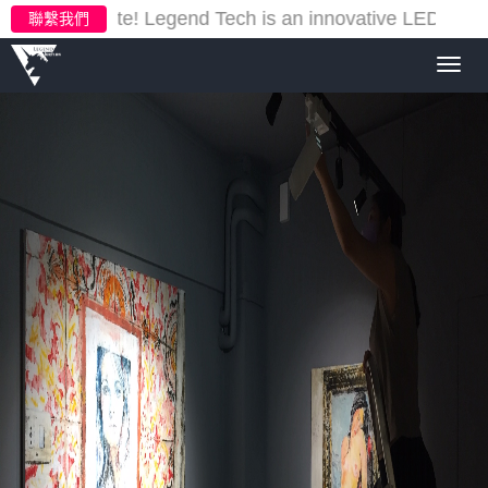
ur new website!
Legend Tech is an innovative LED lighti
聯繫我們
Toggl
navig