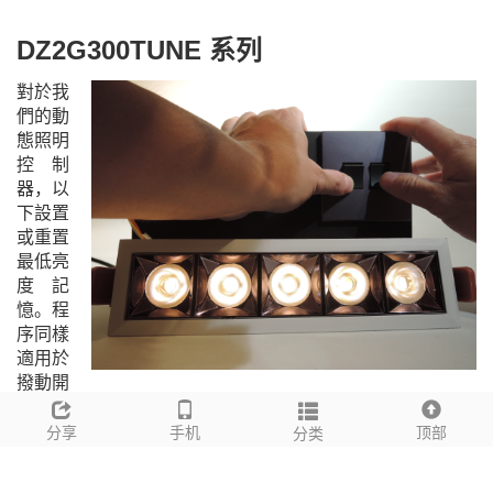
DZ2G300TUNE
系列
對於我
們的動
態照明
控制
器，以
下
設置
或重置
最低亮
度記
憶。
程
序同樣
適用於
撥動開
關和按鈕
開關
版本。
分享
手机
顶部
分类
雙擊亮度控制開關 (關燈) 。
按住色溫控制開關，等待燈具自動亮起來，即