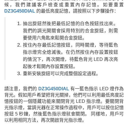
候，我們建議客戶檢查或重置內存記憶。如要重置
DZ3G450DIAL
的最低亮度記憶，請按照以下步驟操作：
抽出旋鈕然後把最低記憶的白色按鈕找出來。
我們的調光開關會採用特別的合金旋鈕，則需
要使用六角匙來鬆開合金旋鈕。
按住內存
最低
記憶按鈕，同時關燈，等待藍色
指示燈完全熄滅後。在仍然按住內存設置按鈕
的情況下，再次開燈，待藍色背光 LED 再次亮
起後才鬆開內存設置按鈕。
重新安裝旋鈕可以完成整個設定過程。
請注意，我們的
DZ3G450DIAL
有一藍色指示 LED 燈作為
背光。假如用戶希望把背光關掉，他們可以利用最低亮度記
憶按鈕的一個隱藏功能來關閉背光 LED 指示燈。要關閉背
光指示燈，當調光器在正常操作過程中，用戶可以按住記憶
按鈕 5 秒鐘，然後藍色指示燈就會關閉。 同樣地，用戶可
以利用相同方法，再次開啟背光指示燈。