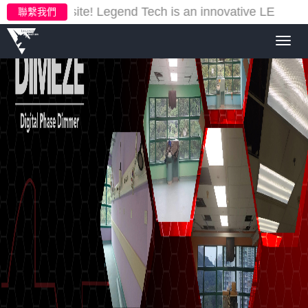
our new website!
Legend Tech is an innovative LED ligh
聯繫我們
Toggl
navig