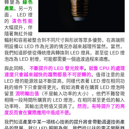
轉變為
綠色
產業
。另一方
面
，
LED 燈
的
演色性能
大幅提升，伴
隨著無紅外線
輻射和容易被整合到不同尺寸與形狀等眾多優勢，在高端照
明設備以 LED 作為光源的情況亦越來越
理所當然
。當然，
我們知道即使
從傳統燈具轉換到 LED 燈具，甚至從 LED 燈
泡改為 LED 射燈，可能都需要一個過渡過程來適應
。
與此同時、
不斷提升
的
LED
就像
CPU 的處理
發光效率
，
速度只會越來越快
趨勢都是不可逆轉的
。
值得注意的是
的
LED 燈的能源效益不斷提高，同樣代表著 LED 燈在相同功
耗的條件下只會變得更光。假如消費者在購
買
LED 燈泡時
留意
流明輸出值
（不是輸入功率的大小），他們不難發現
相隔一段時間所購買的 LED 燈泡，在相同甚至更低的輸入
功率時、 其輸出流明值又提高了。
然而，
有時提升了的亮
度反而會在
實際
應用中造成不便。
我們知道
產業中某一項核心技術的提升將會帶動週邊技術產
品的發展。就以 LED 照明為例，我們從以往的電子變壓器