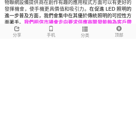
物聯網設備提供商
在創作有趣的應用程式方面可以有更好的
發揮機會，使手機更具價值和吸引力。
在促進 LED 照明的
進一步普及方面，我們會集中在其優於傳統照明的可控性方
面著手。
我們相信市場會走向要求供應商開發能夠為客戶帶
來前所未有的照明體驗的新產品
。
就好像其他科技產品一
分享
手机
顶部
分类
樣，
創意和解決方案將進一步推動 LED 照明
的
應用
。
自從 2015 年起，我們開始為電工與照明專業人士提供數位
LED 後緣相切調光模塊而進入電機工程和照明市場。時至
今日，我們除了向畫廊提供調
光
調
色溫路軌燈之外，並為國
際知名拍賣行提供完整的動態照明方案。
這些都是隨著我
們在 2019 年推出的動態照明方案所發掘出來的新應用。
在
過去的幾年間，我們與來自不同領域的客戶和商業夥伴合
作，推出了不同的產品和解決方案，並將我們的業務重心從
過往集中在 LED 調光產品開發，轉變成為客戶提供全面的
照明和控制產品組合。
今天，我們的主要經營目標是通過為
客人提供調光、
動態照明
LED 燈具與控制方案，讓他們能
夠感受到在過往傳統燈具上無法實現的照明體驗
。
請參閱我們的
產品解決方案目錄
。