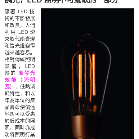
隨著 LED 技
術
的不斷發展
和改良
，
人們
利用 LED 燈
來取代鹵素燈
和螢光燈變得
越來越容易。
相對傳統照明
設備，LED
燈的
高發光
效能
（
流明
瓦
）
，低熱消
耗
，和
以
特性
年為單位
的產
品壽命使偏遠
地區可以受惠
於低成本的照
明，同時亦成
功將照明行業