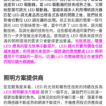
過渡到 LED 驅動器。當 LED 驅動器的技術成熟之後，又開
始發展可調光 LED 驅動器。 當越來越多人利用傳統調光器
匹配 LED 調光產品而出現各式各樣的問題之後，我們就見
到後切數位 LED 調光器的出現。
就正如右圖的簡單一個可
調光 LED 仿鎢絲燈泡一樣，當中代表了 LED 技術，調光驅
動技術，及調光器的技術在內，這些都是通過同業們的一番
使用調光 LED 燈具來提供合
努力一步步發展出來的產品。
適的照明環境的需求只會變得更加普遍。
也就是說，隨著
LED 燈具的
不斷提升
，LED 調光的實用價值也就
發光效率
越來越高，
利用調光來提供一個舒適的環境變成
LED 照明
應用
不可或缺的一部分
。
(
右圖
)
LED
仿
燈絲燈泡正在被我們
的相切調光器調暗。
照明方案提供商
從宏觀角度來看，LED 的
光效和顯色性
技術
的
持續改
良
為
LED 照明解決方案商
提供了一個平台，讓
我
們可以扮演一
個更加重要的角色。這情況就如同手機行業一樣：隨著手機
的
傳感器不斷成熟
和網速不斷提升，手機應用程式供應商
或