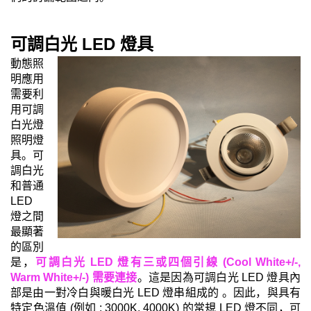
可調白光 LED 燈具
動態照
明應用
需要利
用可調
白光燈
照明燈
。
可
具
調白光
和普通
LED
燈之間
最顯著
的區別
是，
可調白光 LED 燈有三或四個引線 (Cool White+/-,
Warm White+/-) 需要連接
。這是因為可調白光 LED 燈具內
部是由
一對冷白與暖白光 LED 燈串組成的 。因此
，與具有
特定色溫值
(
例如 : 3000K, 4000K
)
的
常規 LED 燈不同，
可