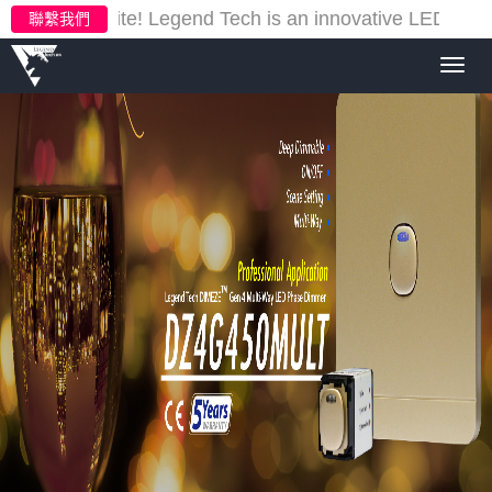
ur new website!
Legend Tech is an innovative LED light
聯繫我們
Toggl
navig