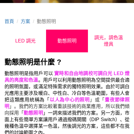
首頁
方案
動態照明
調光，調色溫
LED 調光
動態照明
燈具
動態照明是什麼 ?
動態照明是指用戶可以
實時和自由地調校可調白光 LED 燈
具的亮度和色溫
。用戶可以利用動態照明為空間提供最合適
的照明氛圍，或滿足特殊需求的獨特照明效果。由於可調白
光應用主要涉及暖白、中性白、冷白等色溫範圍，有些人會
把這類應用統稱為「
以人為中心的照明
」或「
晝夜節律照
明
」。我們的方案比較著重該技術的商業應用，所以我們傾
向採用「
動態照明
」一詞來描述我們的方案。另一方面，市
面上有些簡單方案讓用戶通過撥碼開關（DIP Switch）、從
幾種色温中選擇某一色温，然後調光的方案，這些都不在我
們的討論範圍之內。