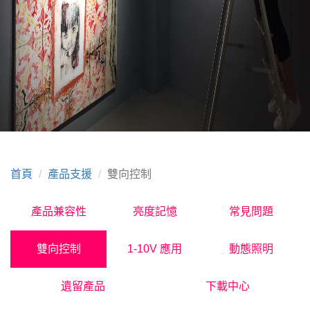
首頁
產品支援
雙向控制
產品兼容性
亮度記憶
常見問題
雙向控制
1-10V 應用
動態照明
遺留產品
下載中心