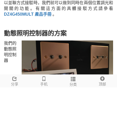
以並聯方式接駁時，我們就可以做到同時在兩個位置調光和
開關的功能。有關這方面的具體接駁方式請參看
DZ4G450MULT
產品手冊
。
動態照明控制器的方案
我們的
動態照
明控制
器
分享
手机
顶部
分类
DZ2G300TUNE
代表另一類照明控制連接，也可以在多個
位置上進行調校。由於面板與控制器是分開的，我們可以將
在不同位置上的瞬時開關面板並聯起來，然後接上控制器的
輸入端子。