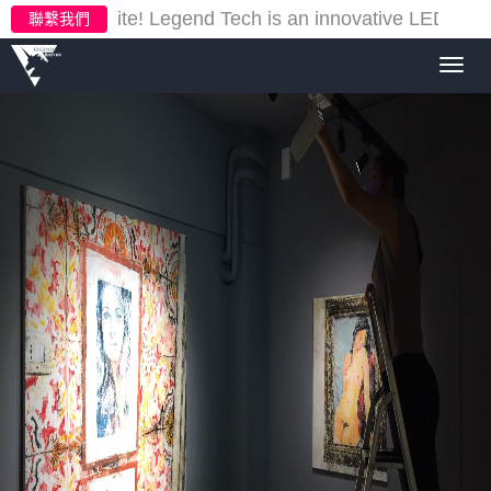
ur new website!
Legend Tech is an innovative LED light
聯繫我們
Toggl
navig