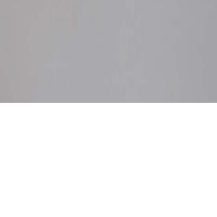
動態照明
解決方案
直氣調光模塊以來，我們一直為不同的 LED 調光應用提供交流與直