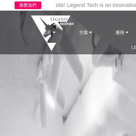
ome to our new website!
Legend Tech is an innovative L
聯繫我們
公司
方案
應用
L