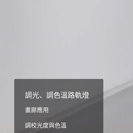
調光、調色溫路軌燈
畫廊應用
調校光度與色溫