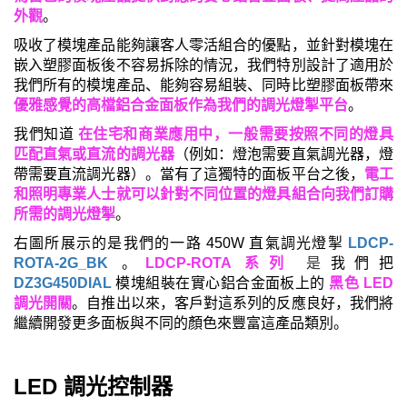
外觀
。
吸收了模塊產品能夠讓客人零活組合的優點，並針對模塊在
嵌入塑膠面板後不容易拆除的情況，我們特別設計了適用於
我們所有的模塊產品
、
能夠容易組裝、同時比塑膠面板帶來
優雅感覺的高檔鋁合金面板作為我們的調光燈掣平台
。
我們知道
在住宅和商業應用中，一般需要按照不同的燈具
匹配直氣或直流的調光器
（例如：燈泡需要直氣調光器，燈
帶需要直流調光器）。當有了這獨特的面板平台之後，
電工
和照明專業人士就可以
針對不同位置的燈具組合
向我們訂購
所需的調光燈掣
。
右圖所展示的是我們的
一路 450W
直氣調光燈掣
LDCP-
ROTA-2G_BK
。
LDCP-ROTA
系列
是
我們把
DZ3G450DIAL
模塊組裝在實心鋁合金面板上的
黑色
LED
調光開關
。自推出以來，客戶對這系列的反應良好，我們將
繼續開發更多面板與不同的顏色來豐富這產品類別。
LED
調光控制器