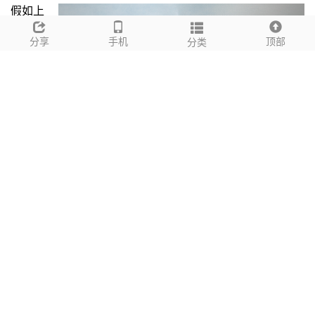
假如上
述的
分享
手机
顶部
調光模
分类
塊
和
調光燈
掣
代
表我們
的現成
LED
調光方
案，那
麼我們
在
2019
年中推出的
動態照明控制器
（
DZ2G300TUNE
）
就為
客戶提供一種
支援訂制
面板
（例如，人手打磨）的客戶提
供解決方案。
在應用層面上，電工只需要將面板上的低壓機
械開關連接（建議網線）到我們的
DZ2G300TUNE
控制器
就可以進行
LED
調光。當然，客戶亦可以挑選我們的實心
鋁合金面板完成設計。
事實上，除了提供後緣相切調光輸出之外，這方案最特別之