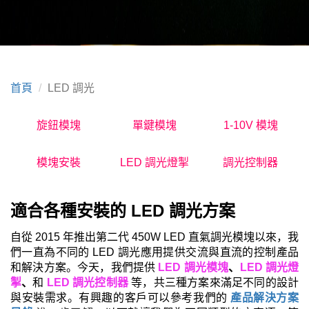
首頁
LED 調光
旋鈕模塊
單鍵模塊
1-10V 模塊
模塊安裝
LED 調光燈掣
調光控制器
適合
各種
安裝的 LED 調光方案
自從 2015
年推出第二代
450W LED
直氣調光模塊以來，我
們一直為不同的
LED
調光應用提
供
交流
與
直流
的
控制產品
和解決方案
。今天，我們提供
LED
調光模塊
、
LED
調光燈
掣
、
和
LED
調光控制器
等，共三種方案來滿足不同的設計
與安裝需求。
有興趣的客戶可以參考我們的
產品解決方案