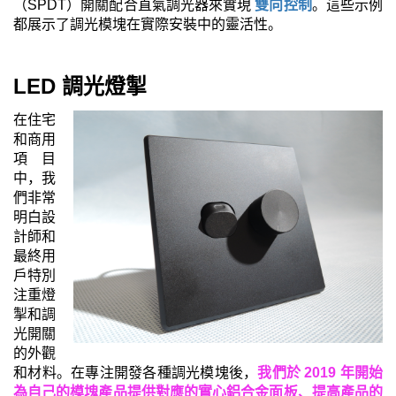
（SPDT
）開關配合直氣調光器來實現
雙向控制
。這些示例
都展示了調光模塊在實際安裝中的靈活性。
LED
調光燈掣
在住宅
和商用
項目
中，我
們非常
明白設
計師和
最終用
戶特別
注重燈
掣和調
光開關
的外觀
和材料。在專注開發各種調光模塊後，
我們於 2019
年開始
為自己的模塊產品提供對應的實心鋁合金面板、提高產品的