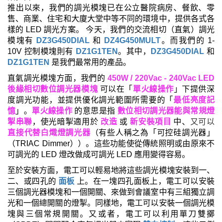
推出以來，我們的調光模塊已在公立醫院病房、餐飲、零
售、商業、住宅和大廈大堂中等不同的環境中
，
提供各式各
樣的
LED
調光方案。 今天，我們的交流相切（直氣）調光
模塊有
DZ3G450DIAL
和
DZ4G450MULT
。而我們的
1-
10V
控制模塊則有
DZ1G1TEN
。其中，
DZ3G450DIAL
和
DZ1G1TEN
是我們最常用的產品。
直氣調光模塊方面
，
我們的
450W / 220Vac - 240Vac LED
後緣相
切
數位
調光器模塊
可以在
「
單火線操作
」
下提供深
度調光功能，並提供優化調光範圍所需要的
「
最低亮度記
憶
」
。
單火線操作
的意思是指
數位相切調光器能與常規燈
掣串聯
，使光暗掣適用於
改造
或
新安裝項目
中、
又可以
直接代替白熾燈調光器
（有些人稱之為
「
可控硅調光器
」
（
TRIAC Dimmer
））。這些功能使從傳統照明或由原來不
可調光的
LED
燈改做成可調光
LED
應用變得容易。
至於安裝方面，電工可以輕易地將這些調光模塊安裝到一、
二、或四孔的
面板
上。在一塊四孔面板上，電工可以安裝
三個調光器模塊和一個開關、來做到會議室中有三組獨立調
光和一個總開關的燈掣。同樣地，電工可以安裝一個調光模
塊與三個常規開關。又或者，電工可以利用單刀雙擲