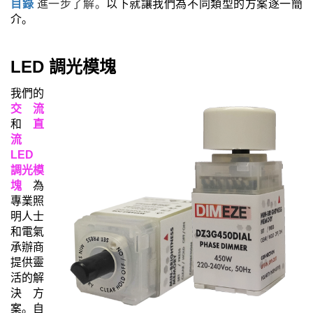
目錄
進一步了解
。
以下就讓我們為不同類型的方案逐一簡
介。
LED
調光模塊
我們的
交流
和
直
流
LED
調光模
塊
為
專業照
明人士
和電氣
承辦商
提供靈
活的解
決方
案。自