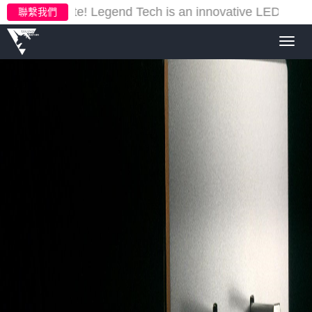
ur new website!
Legend Tech is an innovative LED lighti
聯繫我們
Toggl
navig