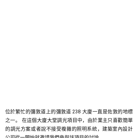
位於繁忙的彌敦道上的彌敦道 238 大廈一直是佐敦的地標
之一。 在這個大廈大堂調光項目中，由於業主只喜歡簡單
的調光方案或者說不接受複雜的照明系統，建築室內設計
公司從一開始就邀請我們參與該項目的討論。