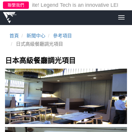
our new website!
Legend Tech is an innovative LED ligh
聯繫我們
Toggl
navig
首頁
新聞中心
參考項目
日式高級餐廳調光項目
日本高級餐廳調光項目