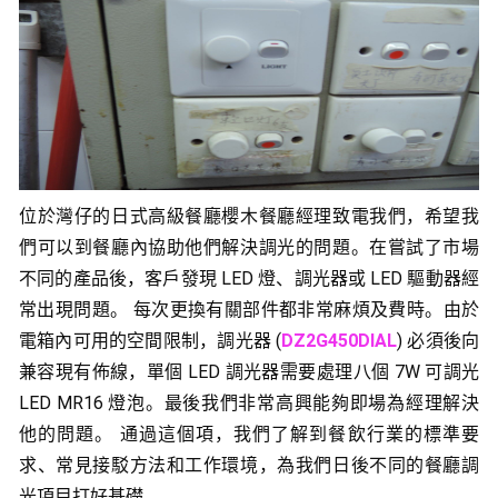
位於灣仔的日式高級餐廳櫻木餐廳經理致電我們，希望我
們可以到餐廳內協助他們解決調光的問題。在嘗試了市場
不同的產品後，客戶發現 LED 燈、調光器或 LED 驅動器經
常出現問題。 每次更換有關部件都非常麻煩及費時。
由於
電箱內可用的空間限制，調光器 (
DZ2G450DIAL
) 必須後向
兼容現有佈線，單個 LED 調光器需要處理八個 7W 可調光
LED MR16 燈泡。最後我們非常高興能夠即場為經理解決
他的問題。 通過這個項，我們了解到餐飲行業的標準要
求、常見接駁方法和工作環境，為我們日後不同的餐廳調
光項目打好基礎 。